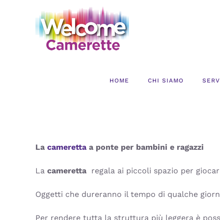
Salta
al
contenuto
HOME
CHI SIAMO
SERV
La
cameretta
a ponte per bambini e ragazzi
La
cameretta
regala ai piccoli spazio per giocar
Oggetti che dureranno il tempo di qualche giorno
Per rendere tutta la struttura più leggera è possi