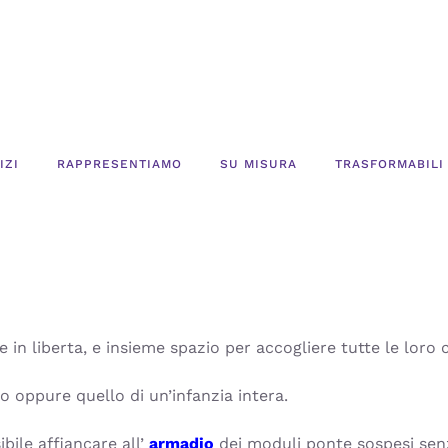
IZI
RAPPRESENTIAMO
SU MISURA
TRASFORMABILI
e in liberta, e insieme spazio per accogliere tutte le loro 
 oppure quello di un’infanzia intera.
bile affiancare all’
armadio
dei moduli ponte sospesi senz