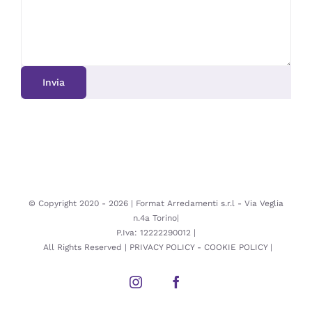
© Copyright 2020 -
2026 | Format Arredamenti s.r.l - Via Veglia
n.4a Torino|
P.Iva: 12222290012 |
All Rights Reserved |
PRIVACY POLICY
-
COOKIE POLICY
|
Instagram
Facebook