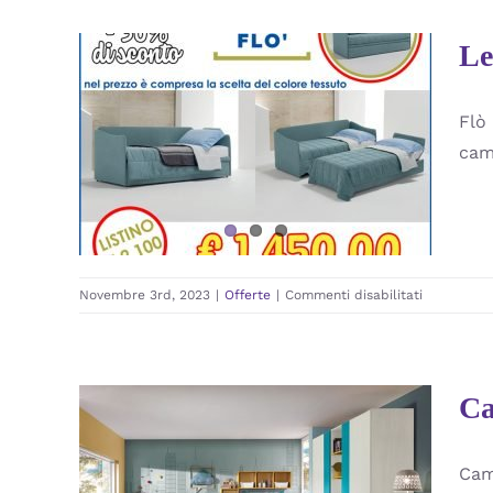
Torino
Le
Flò 
Letto Flò camerette
cam
Offerte
su
Novembre 3rd, 2023
|
Offerte
|
Commenti disabilitati
Letto
Flò
camerette
Ca
Cam