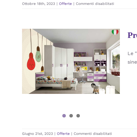
su
Ottobre 18th, 2023
|
Offerte
|
Commenti disabilitati
Camerette
in
offerta
Pr
Le 
Promozioni Camerette
sine
Torino – Outlet
Offerte
su
Giugno 21st, 2023
|
Offerte
|
Commenti disabilitati