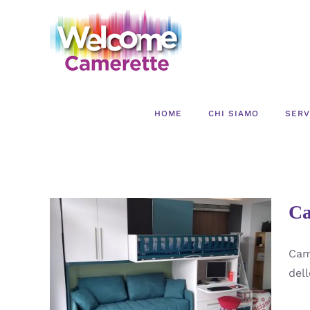
Salta
al
contenuto
HOME
CHI SIAMO
SERV
Ca
Cam
Cameretta ragazzabile in
dell
Outlet