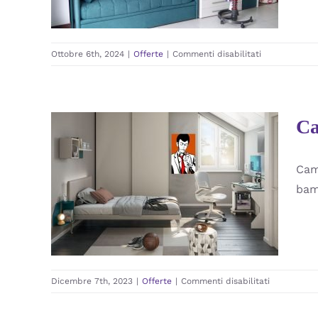
Offerte
su
Ottobre 6th, 2024
|
Offerte
|
Commenti disabilitati
Cameretta
ragazzabile
in
Outlet
Ca
Cam
Cameretta Outlet Torino
bam
Offerte
su
Dicembre 7th, 2023
|
Offerte
|
Commenti disabilitati
Cameretta
Outlet