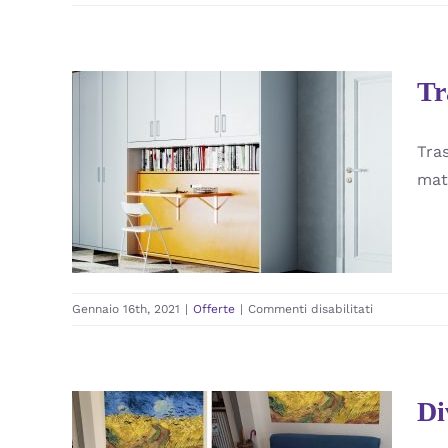
Promozioni
Camerette
Torino
–
Tr
Outlet
Tra
Trasformabile singolo
mat
orizzontale
Offerte
su
Gennaio 16th, 2021
|
Offerte
|
Commenti disabilitati
Trasformabil
singolo
orizzontale
Di